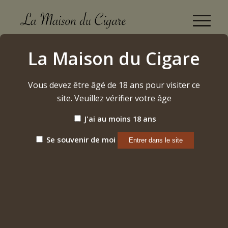
Vosne-Romanée "Aux Raviolles" 2022 Jean
La Maison du Cigare
Chauvenet
Accueil
/
Vous devez être âgé de 18 ans pour visiter ce
Etiquette: Vosne-Romanée "Aux Raviolles" 2022 Jean
Chauvenet
site. Veuillez vérifier votre âge
J'ai au moins 18 ans
Trier par
Par défaut
Se souvenir de moi
Afficher
15 Produits par page