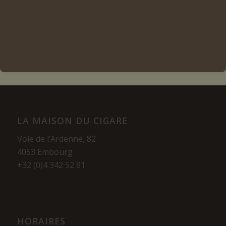
Lire la suite
Voir les détails
LA MAISON DU CIGARE
Voie de l’Ardenne, 82
4053 Embourg
+32 (0)4 342 52 81
HORAIRES