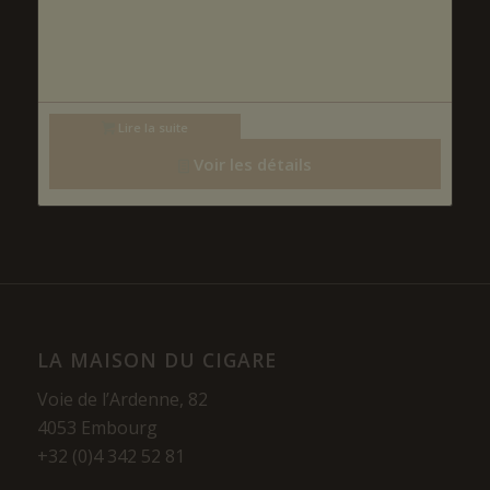
Lire la suite
Voir les détails
LA MAISON DU CIGARE
Voie de l’Ardenne, 82
4053 Embourg
+32 (0)4 342 52 81