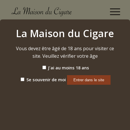
Boutique
La Maison du Cigare
Accueil
/
Vins
/
Bourgogne
/
Vosne-Roman
/
2014 – « Richebourg » Grand Cru
Vous devez être âgé de 18 ans pour visiter ce
site. Veuillez vérifier votre âge
J'ai au moins 18 ans
Se souvenir de moi