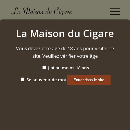
Boutique
La Maison du Cigare
Accueil
/
Vins
/
Languedoc
/
2019 – Inspiration Minérale – Clos Saint Sébastien
Vous devez être âgé de 18 ans pour visiter ce
site. Veuillez vérifier votre âge
J'ai au moins 18 ans
Se souvenir de moi