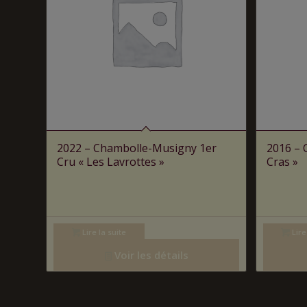
2022 – Chambolle-Musigny 1er
2016 – 
Cru « Les Lavrottes »
Cras »
Lire la suite
Lire
Voir les détails