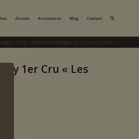
Vins
Alcools
Accessoires
Blog
Contact
usigny
/
2020 – Chambolle-Musigny 1er Cru « Les Fuées »
gny 1er Cru « Les
t Fils