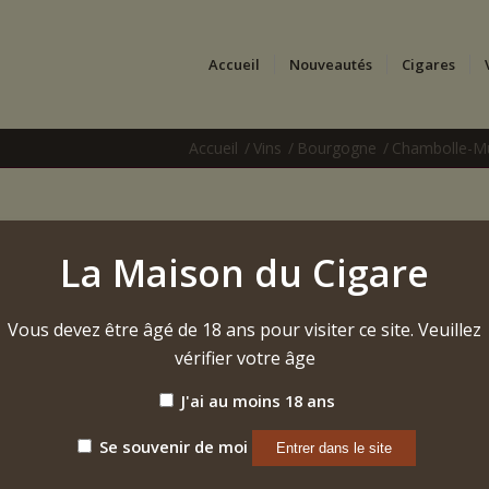
Accueil
Nouveautés
Cigares
Accueil
/
Vins
/
Bourgogne
/
Chambolle-M
2020 – Chambolle-Musi
La Maison du Cigare
Fuées »
Vous devez être âgé de 18 ans pour visiter ce site. Veuillez
Rouge – Domaine Boursot Père et Fils
vérifier votre âge
Étiquette :
Chambolle-Musigny 1er Cru "Les Fuées" 2020 Boursot Père e
J'ai au moins 18 ans
Se souvenir de moi