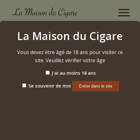
Boutique
La Maison du Cigare
Accueil
/
Vins
/
Rhône
/
2020 – « Vieux Télégraphe » Chateauneuf du Pâpe
Vous devez être âgé de 18 ans pour visiter ce
site. Veuillez vérifier votre âge
J'ai au moins 18 ans
Se souvenir de moi