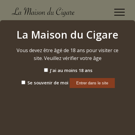
Boutique
La Maison du Cigare
Accueil
/
Vins
/
Bourgogne
/
Aloxe-Corton
/
2020 – Aloxe-Corton « vieilles vignes »
Vous devez être âgé de 18 ans pour visiter ce
site. Veuillez vérifier votre âge
J'ai au moins 18 ans
Se souvenir de moi