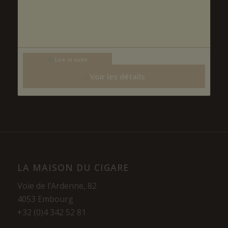
Lire la suite
Voir les détails
LA MAISON DU CIGARE
Voie de l’Ardenne, 82
4053 Embourg
+32 (0)4 342 52 81