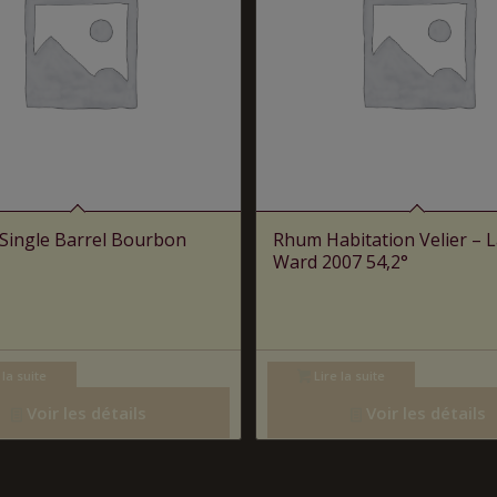
 Single Barrel Bourbon
Rhum Habitation Velier – L
Ward 2007 54,2°
 la suite
Lire la suite
Voir les détails
Voir les détails