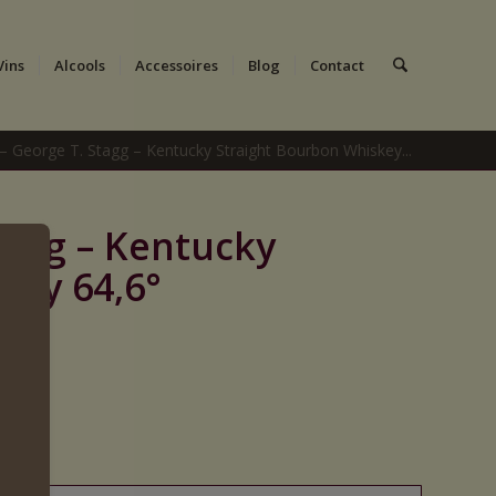
Vins
Alcools
Accessoires
Blog
Contact
 George T. Stagg – Kentucky Straight Bourbon Whiskey...
tagg – Kentucky
key 64,6°
17