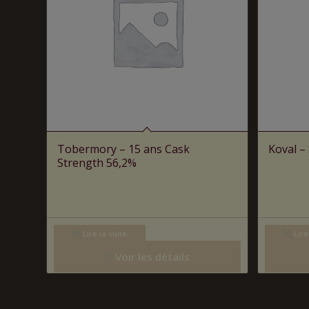
Tobermory – 15 ans Cask
Koval –
Strength 56,2%
Lire la suite
Lire
Voir les détails