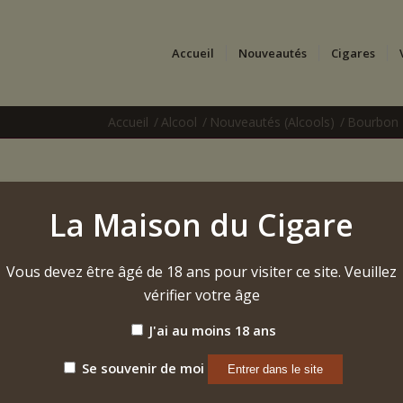
Accueil
Nouveautés
Cigares
Accueil
/
Alcool
/
Nouveautés (Alcools)
/
Bourbon –
Bourbon – George T. S
La Maison du Cigare
Straight Bourbon Whis
Vous devez être âgé de 18 ans pour visiter ce site. Veuillez
Kentucky Straight Bourbon Whiskey – Release 20
vérifier votre âge
J'ai au moins 18 ans
Se souvenir de moi
Avis (0)