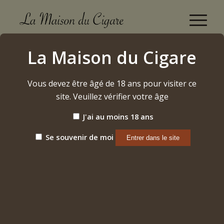
Boutique
La Maison du Cigare
Accueil
/
Cigares
/
Nicaragua
/
C A O
/
BX3 – Toro
Vous devez être âgé de 18 ans pour visiter ce
site. Veuillez vérifier votre âge
J'ai au moins 18 ans
Se souvenir de moi