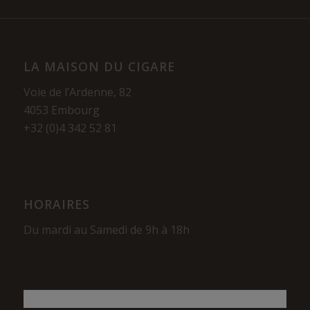
LA MAISON DU CIGARE
Voie de l’Ardenne, 82
4053 Embourg
+32 (0)4 342 52 81
HORAIRES
Du mardi au Samedi de 9h à 18h