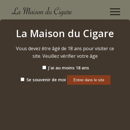
Boutique
La Maison du Cigare
Accueil
/
Alcool
/
Rhum
/
Cihuatan Xaman XO
Vous devez être âgé de 18 ans pour visiter ce
site. Veuillez vérifier votre âge
J'ai au moins 18 ans
Se souvenir de moi