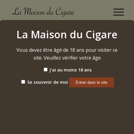
Boutique
La Maison du Cigare
Accueil
/
Cigares
/
Cubains
/
Cohiba
/
Piramides Extra
Vous devez être âgé de 18 ans pour visiter ce
site. Veuillez vérifier votre âge
J'ai au moins 18 ans
Se souvenir de moi