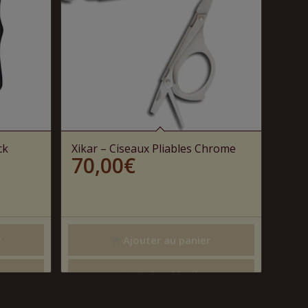
ck
Xikar – Ciseaux Pliables Chrome
70,00
€
r
Ajouter au panier
Voir les détails