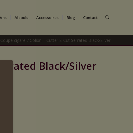
Vins
Alcools
Accessoires
Blog
Contact
Coupe cigare
/
Colibri – Cutter S-Cut Serrated Black/Silver
Serrated Black/Silver