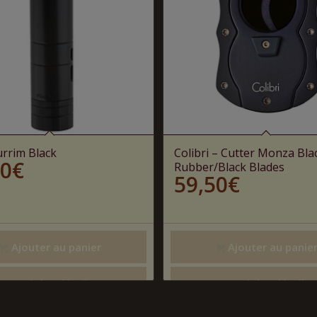
urrim Black
Colibri – Cutter Monza Bla
00
€
Rubber/Black Blades
59,50
€
Ajouter au panier
Ajouter au panie
Voir les détails
Voir les détails