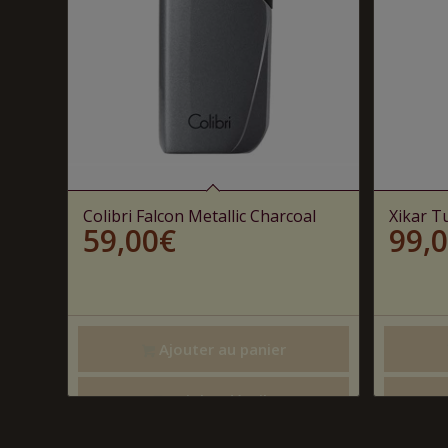
Colibri Falcon Metallic Charcoal
Xikar T
59,00
€
99,
Ajouter au panier
Voir les détails