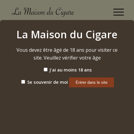
Boutique
La Maison du Cigare
Accueil
/
Cigares
/
Honduras
/
Camacho
/
Corojo Robusto
Vous devez être âgé de 18 ans pour visiter ce
site. Veuillez vérifier votre âge
J'ai au moins 18 ans
Se souvenir de moi