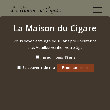
Boutique
La Maison du Cigare
Accueil
/
Alcool
/
Rhum
/
Diplomatico – Reserva Exclusiva
Vous devez être âgé de 18 ans pour visiter ce
site. Veuillez vérifier votre âge
J'ai au moins 18 ans
Se souvenir de moi