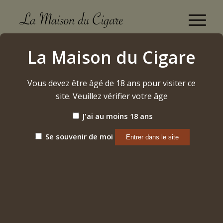
Boutique
La Maison du Cigare
Accueil
/
Cigares
/
Nicaragua
/
Nicarao Exclusivo
/
E4
Vous devez être âgé de 18 ans pour visiter ce
site. Veuillez vérifier votre âge
J'ai au moins 18 ans
Se souvenir de moi