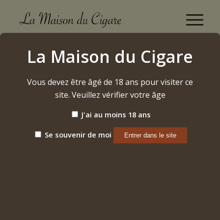
Boutique
La Maison du Cigare
Accueil
/
Cigares
/
Cubains
/
Diplomaticos
/
El Diputado « Exclusivamente Belux «
Vous devez être âgé de 18 ans pour visiter ce
site. Veuillez vérifier votre âge
J'ai au moins 18 ans
Se souvenir de moi