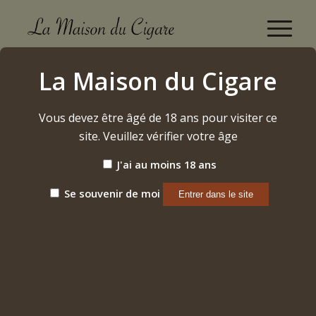
Boutique
La Maison du Cigare
Accueil
/
Vins
/
Bourgogne
/
Fixin
/
2020 – Fixin « Vieilles Vignes »
Vous devez être âgé de 18 ans pour visiter ce
site. Veuillez vérifier votre âge
J'ai au moins 18 ans
Se souvenir de moi