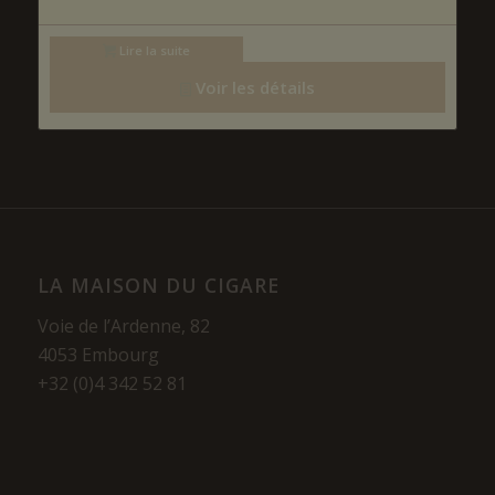
Lire la suite
Voir les détails
LA MAISON DU CIGARE
Voie de l’Ardenne, 82
4053 Embourg
+32 (0)4 342 52 81