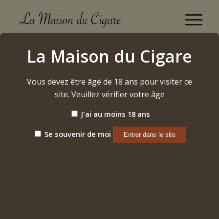
Boutique
La Maison du Cigare
Accueil
/
Alcool
/
Rhum
/
Foursquare – 2009
Vous devez être âgé de 18 ans pour visiter ce
site. Veuillez vérifier votre âge
J'ai au moins 18 ans
Se souvenir de moi