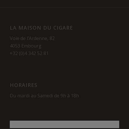
LA MAISON DU CIGARE
Voie de l’Ardenne, 82
4053 Embourg
+32 (0)4 342 52 81
HORAIRES
Du mardi au Samedi de 9h à 18h