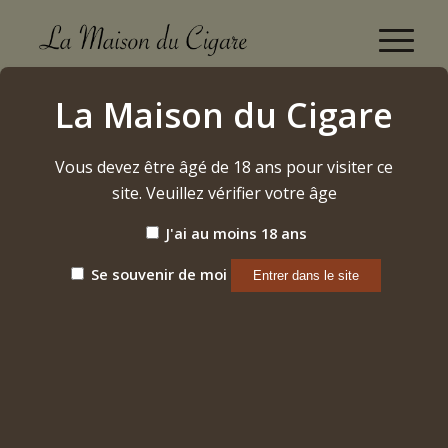
Boutique
La Maison du Cigare
Accueil
/
Vins
/
Bourgogne
/
Gevrey-Chambertin
/
2019 – Gevrey-Chambertin 1er Cru « Perrières »
Vous devez être âgé de 18 ans pour visiter ce
site. Veuillez vérifier votre âge
J'ai au moins 18 ans
Se souvenir de moi