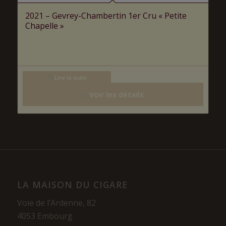
2021 – Gevrey-Chambertin 1er Cru « Petite
Chapelle »
Lire la suite
Voir les détails
LA MAISON DU CIGARE
Voie de l’Ardenne, 82
4053 Embourg