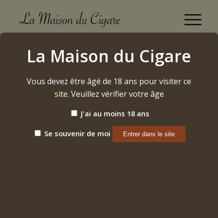
Boutique
La Maison du Cigare
Accueil
/
Vins
/
Bourgogne
/
Gevrey-Chambertin
/
2020 – Gevrey-Chambertin « En Créots »
Vous devez être âgé de 18 ans pour visiter ce
site. Veuillez vérifier votre âge
J'ai au moins 18 ans
Se souvenir de moi