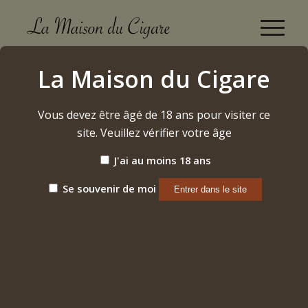
Boutique
La Maison du Cigare
Accueil
/
Alcool
/
Sucrés
/
Golden Eight – Liqueur de Poire 8 ans
Vous devez être âgé de 18 ans pour visiter ce
site. Veuillez vérifier votre âge
J'ai au moins 18 ans
Se souvenir de moi