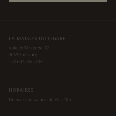
LA MAISON DU CIGARE
Voie de l’Ardenne, 82
4053 Embourg
+32 (0)4 342 52 81
HORAIRES
Du mardi au Samedi de 9h à 18h