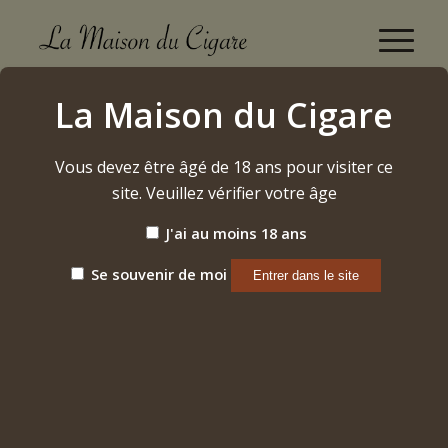
Boutique
La Maison du Cigare
Accueil
/
Alcool
/
Rhum
/
Hampden Estate Rhum
Vous devez être âgé de 18 ans pour visiter ce
site. Veuillez vérifier votre âge
J'ai au moins 18 ans
Se souvenir de moi