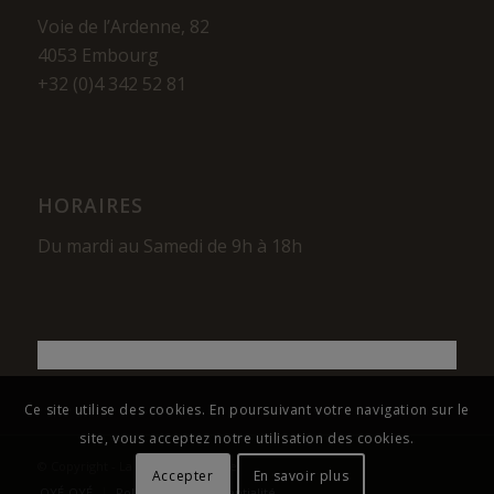
Voie de l’Ardenne, 82
4053 Embourg
+32 (0)4 342 52 81
HORAIRES
Du mardi au Samedi de 9h à 18h
Ce site utilise des cookies. En poursuivant votre navigation sur le
site, vous acceptez notre utilisation des cookies.
© Copyright - La Maison du Cigare
Accepter
En savoir plus
OYÉ-OYÉ
Politique de confidentialité