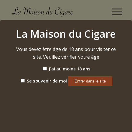
Boutique
La Maison du Cigare
Accueil
/
Cigares
/
Honduras
/
Hoja Tribal Churchill
Vous devez être âgé de 18 ans pour visiter ce
site. Veuillez vérifier votre âge
J'ai au moins 18 ans
Se souvenir de moi