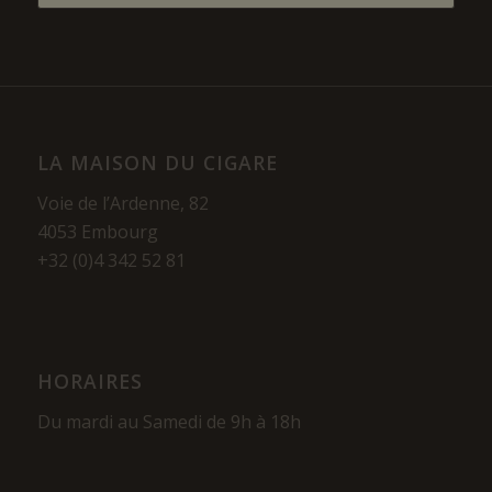
LA MAISON DU CIGARE
Voie de l’Ardenne, 82
4053 Embourg
+32 (0)4 342 52 81
HORAIRES
Du mardi au Samedi de 9h à 18h