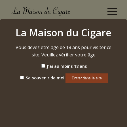
Boutique
La Maison du Cigare
Accueil
/
Alcool
/
Rhum
/
La Maison du Rhum – Perou 48°
Vous devez être âgé de 18 ans pour visiter ce
site. Veuillez vérifier votre âge
J'ai au moins 18 ans
Se souvenir de moi