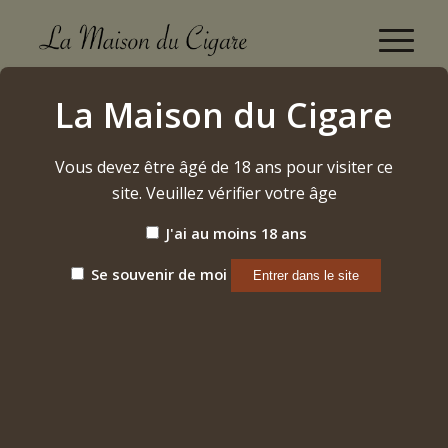
Boutique
La Maison du Cigare
Accueil
/
Cigares
/
Nicaragua
/
Nub
/
Maduro « 460 »
Vous devez être âgé de 18 ans pour visiter ce
site. Veuillez vérifier votre âge
J'ai au moins 18 ans
Se souvenir de moi