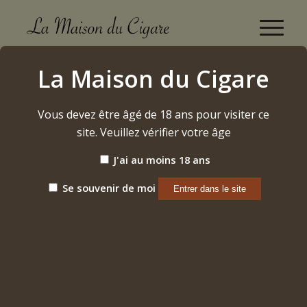
Boutique
La Maison du Cigare
Accueil
/
Vins
/
Bourgogne
/
Nuits-Saint-Georges
/
2018 – Nuits-Saint-Georges 1er cru « Les Damodes »
Vous devez être âgé de 18 ans pour visiter ce
site. Veuillez vérifier votre âge
J'ai au moins 18 ans
Se souvenir de moi