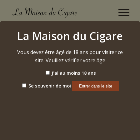
Boutique
La Maison du Cigare
Accueil
/
Cigares
/
Nicaragua
/
Padron Anniversary 1964
/
Principe
Vous devez être âgé de 18 ans pour visiter ce
site. Veuillez vérifier votre âge
J'ai au moins 18 ans
Se souvenir de moi