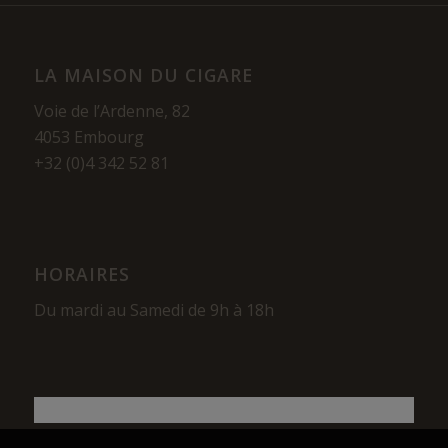
LA MAISON DU CIGARE
Voie de l’Ardenne, 82
4053 Embourg
+32 (0)4 342 52 81
HORAIRES
Du mardi au Samedi de 9h à 18h