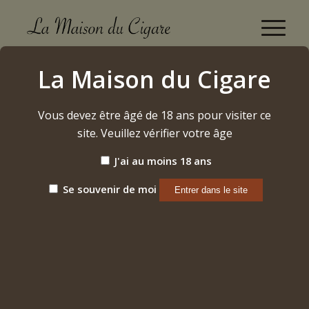
Boutique
La Maison du Cigare
Accueil
/
Cigares
/
Nicaragua
/
Oliva
/
Serie G « Toro »
Vous devez être âgé de 18 ans pour visiter ce
site. Veuillez vérifier votre âge
J'ai au moins 18 ans
Se souvenir de moi