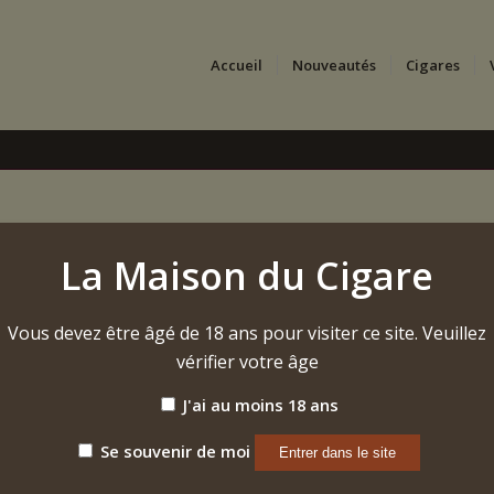
Accueil
Nouveautés
Cigares
Siglo VI
La Maison du Cigare
105,00
€
Vous devez être âgé de 18 ans pour visiter ce site. Veuillez
2.625,00€ (25 pièces) | DIAMÈTRE 2.0 cm | LONGU
vérifier votre âge
Étiquette :
Cohiba Siglo VI 2024
J'ai au moins 18 ans
Se souvenir de moi