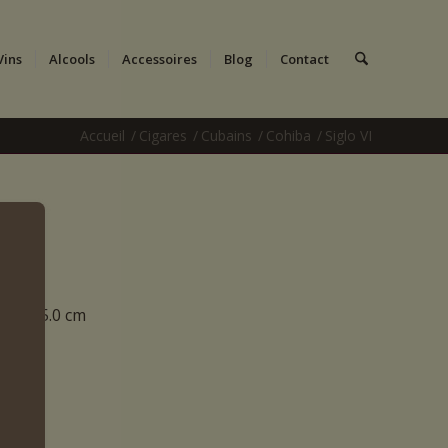
Vins
Alcools
Accessoires
Blog
Contact
Accueil
/
Cigares
/
Cubains
/
Cohiba
/
Siglo VI
EUR 15.0 cm