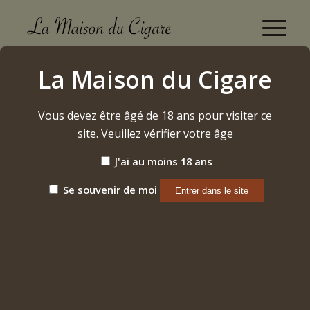
Boutique
La Maison du Cigare
Accueil
/
Cigares
/
Honduras
/
Flor de Selva
/
Tempo
Vous devez être âgé de 18 ans pour visiter ce
site. Veuillez vérifier votre âge
J'ai au moins 18 ans
Se souvenir de moi