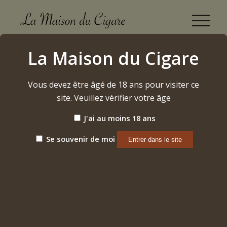
Boutique
La Maison du Cigare
Accueil
/
Alcool
/
Whisky
/
That Boutique Whisky Company – Speyside 15 ans batch
I
Vous devez être âgé de 18 ans pour visiter ce
site. Veuillez vérifier votre âge
J'ai au moins 18 ans
Se souvenir de moi