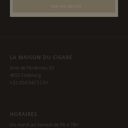
Voir les détails
LA MAISON DU CIGARE
Voie de l’Ardenne, 82
4053 Embourg
+32 (0)4 342 52 81
HORAIRES
Du mardi au Samedi de 9h à 18h