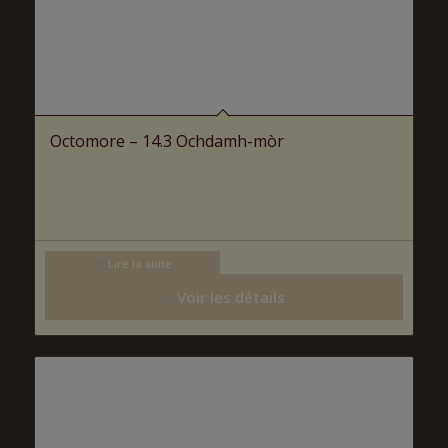
Octomore – 14.3 Ochdamh-mòr
Lire la suite
Voir les détails