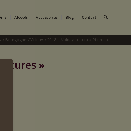
Vins
Alcools
Accessoires
Blog
Contact
s
/
Bourgogne
/
Volnay
/
2018 – Volnay 1er cru « Pitures »
 Pitures »