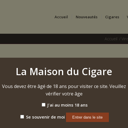
Accueil
Nouveautés
Cigares
Accueil
/
Vin
2018 – Volnay 1er cru «
La Maison du Cigare
Rouge – Domaine Bitouzet-Prieur
Vous devez être âgé de 18 ans pour visiter ce site. Veuillez
Étiquette :
Volnay 1er cru "Pitures" 2018 Bitouzet-Prieur
vérifier votre âge
J'ai au moins 18 ans
Se souvenir de moi