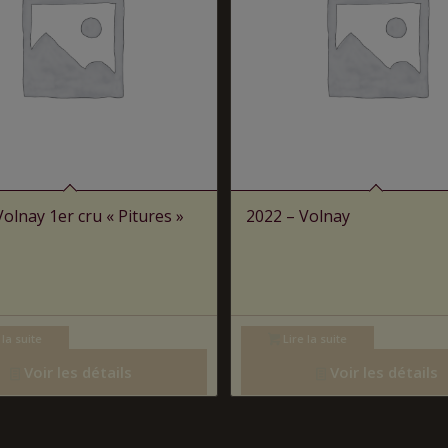
olnay 1er cru « Pitures »
2022 – Volnay
 la suite
Lire la suite
Voir les détails
Voir les détails