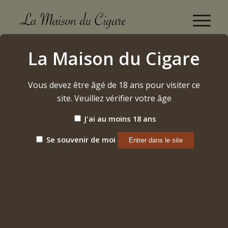
Boutique
La Maison du Cigare
Accueil
/
Cigares
/
Cubains
/
Romeo y Julieta
/
Wide Churchills
Vous devez être âgé de 18 ans pour visiter ce
site. Veuillez vérifier votre âge
J'ai au moins 18 ans
Se souvenir de moi