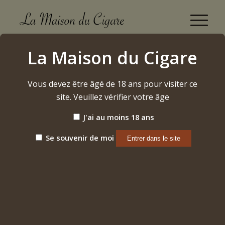
Boutique
La Maison du Cigare
Accueil
/
Alcool
/
Whisky
/
Writer’s Tears
Vous devez être âgé de 18 ans pour visiter ce
site. Veuillez vérifier votre âge
J'ai au moins 18 ans
Se souvenir de moi