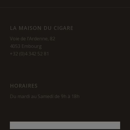
LA MAISON DU CIGARE
Voie de l’Ardenne, 82
4053 Embourg
+32 (0)4 342 52 81
HORAIRES
Du mardi au Samedi de 9h à 18h