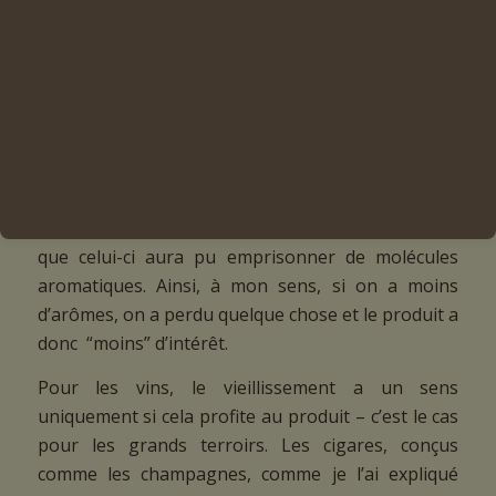
faut cependant être conscient d’une seule et
unique chose : “Avec le temps, les arômes vont se
perdre, s’étioler.” En gros, il va s’arrondir car les
tabacs vont perdre une partie de leur force. On
peut cependant préférer des cigares plus souples
et apprécier les cigares vieillis. Néanmoins, en tant
que professionnel, je pars du principe qu’un
produit de bouche aura d’autant plus de valeur
que celui-ci aura pu emprisonner de molécules
aromatiques. Ainsi, à mon sens, si on a moins
d’arômes, on a perdu quelque chose et le produit a
donc “moins” d’intérêt.
Pour les vins, le vieillissement a un sens
uniquement si cela profite au produit – c’est le cas
pour les grands terroirs. Les cigares, conçus
comme les champagnes, comme je l’ai expliqué