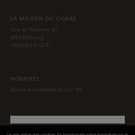
LA MAISON DU CIGARE
Voie de l’Ardenne, 82
4053 Embourg
+32 (0)4 342 52 81
HORAIRES
Du mardi au Samedi de 9h à 18h
Ce site utilise des cookies. En poursuivant votre navigation sur le