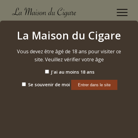
Du « Aging » des Cigares…
La Maison du Cigare
Accueil
/
Blog
/
Du « Aging » des Cigares…
Vous devez être âgé de 18 ans pour visiter ce
site. Veuillez vérifier votre âge
J'ai au moins 18 ans
Se souvenir de moi
« AGING » DES
CIGARES…
RÉFLEXIONS