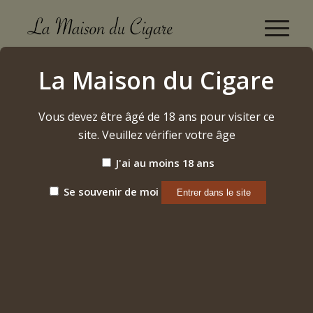
Question de Goût
La Maison du Cigare
Accueil
/
Blog
/
Question de Goût
Vous devez être âgé de 18 ans pour visiter ce
site. Veuillez vérifier votre âge
J'ai au moins 18 ans
Se souvenir de moi
CONFUSION
Dans notre domaine d’activité qu’est le goût, j’ai la