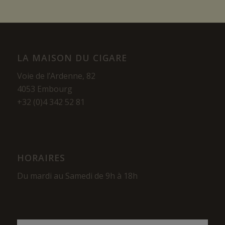
LA MAISON DU CIGARE
Voie de l’Ardenne, 82
4053 Embourg
+32 (0)4 342 52 81
HORAIRES
Du mardi au Samedi de 9h à 18h