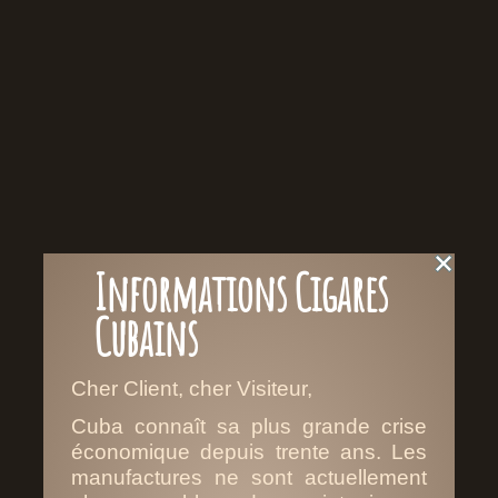
Pour toutes informations complémentaires au
sujet de nos produits veuillez prendre contact avec
nous via notre
formulaire de Réservation &
Demande d’information
.
Réservation & Demande d’informations
Informations Cigares
Cubains
Cher Client, cher Visiteur,
LES CIGARES RAFAËL
Cuba connaît sa plus grande crise
GONZÁLES
économique depuis trente ans. Les
manufactures ne sont actuellement