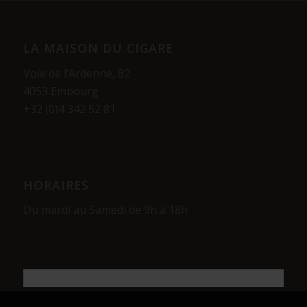
LA MAISON DU CIGARE
Voie de l’Ardenne, 82
4053 Embourg
+32 (0)4 342 52 81
HORAIRES
Du mardi au Samedi de 9h à 18h