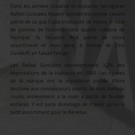
Dans les années soixante et septante, les cigares
Rafaël Gonzáles étaient considérés comme faisant
partie de ce que Cuba produisait de mieux, le haut
de gamme de l’incontestable qualité cubaine de
l’époque. Ils faisaient déjà partie de notre
assortiment et mon père, à l’instar de Zino
Davidoff, en faisait l’éloge.
Les Rafaël Gonzáles représentaient 3,2% des
exportations de la Habanos en 2000. Les cigares
de la marque ont la réputation justifiée d’être
destinée aux connaisseurs avertis. Ils sont biensûr
roulés entièrement à la main a partir de feuilles
entières. Il est juste dommage de n’avoir qu’un si
petit assortiment pour le Bénélux.