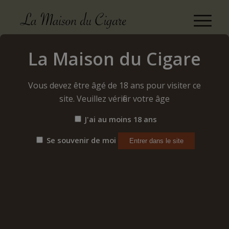
Rafaël Gonzáles
La Maison du Cigare
Accueil
/
Cigares
/
Cubains
/
Rafaël Gonzáles
Vous devez être âgé de 18 ans pour visiter ce
site. Veuillez vérifier votre âge
J'ai au moins 18 ans
Se souvenir de moi
RAFAËL GONZÁLES