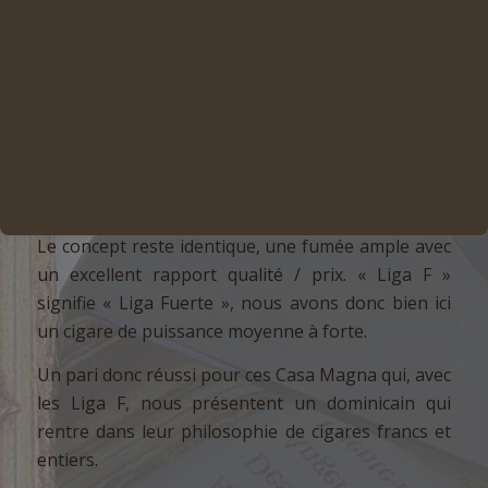
LES CIGARES CASA MAGNA
LIGA F
Après le franc succès qu’ont connu les Casa
Magna du Nicaragua, la famille Quesada revient
avec une version dominicaine de ces cigares tant
appréciés.
Le concept reste identique, une fumée ample avec
un excellent rapport qualité / prix. « Liga F »
signifie « Liga Fuerte », nous avons donc bien ici
un cigare de puissance moyenne à forte.
Un pari donc réussi pour ces Casa Magna qui, avec
les Liga F, nous présentent un dominicain qui
rentre dans leur philosophie de cigares francs et
entiers.