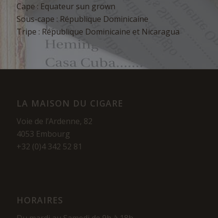
Cape : Equateur sun grown
Sous-cape : République Dominicaine
Tripe : République Dominicaine et Nicaragua
LA MAISON DU CIGARE
Voie de l’Ardenne, 82
4053 Embourg
+32 (0)4 342 52 81
HORAIRES
Du mardi au Samedi de 9h à 18h