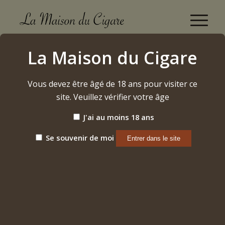
Casa Magna Liga F
La Maison du Cigare
Accueil
/
Cigares
/
Dominicains
/
Casa Magna Liga F
Vous devez être âgé de 18 ans pour visiter ce
site. Veuillez vérifier votre âge
J'ai au moins 18 ans
Se souvenir de moi
CASA MAGNA LIGA F