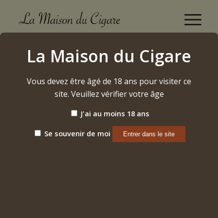
The Griffin’s
La Maison du Cigare
Accueil
/
Cigares
/
Dominicains
/
The Griffin’s
Vous devez être âgé de 18 ans pour visiter ce
site. Veuillez vérifier votre âge
J'ai au moins 18 ans
Se souvenir de moi
THE GRIFFIN’S