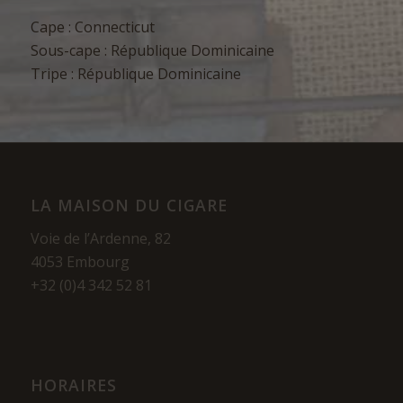
Cape : Connecticut
Sous-cape : République Dominicaine
Tripe : République Dominicaine
LA MAISON DU CIGARE
Voie de l’Ardenne, 82
4053 Embourg
+32 (0)4 342 52 81
HORAIRES