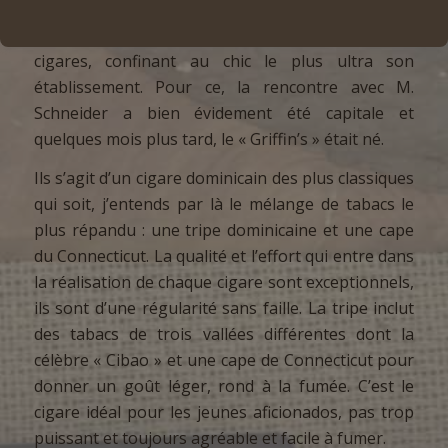
huppée genevoise dans les années septante, le
patron a souhaité créer sa propre marque de
cigares, confinant au chic le plus ultra son
établissement. Pour ce, la rencontre avec M.
Schneider a bien évidement été capitale et
quelques mois plus tard, le « Griffin’s » était né.
Ils s’agit d’un cigare dominicain des plus classiques
qui soit, j’entends par là le mélange de tabacs le
plus répandu : une tripe dominicaine et une cape
du Connecticut. La qualité et l’effort qui entre dans
la réalisation de chaque cigare sont exceptionnels,
ils sont d’une régularité sans faille. La tripe inclut
des tabacs de trois vallées différentes dont la
célèbre « Cibao » et une cape de Connecticut pour
donner un goût léger, rond à la fumée. C’est le
cigare idéal pour les jeunes aficionados, pas trop
puissant et toujours agréable et facile à fumer.