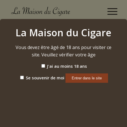
Chinchalero
La Maison du Cigare
Accueil
/
Cigares
/
Nicaraguayens
/
Chinchalero
Vous devez être âgé de 18 ans pour visiter ce
site. Veuillez vérifier votre âge
J'ai au moins 18 ans
Se souvenir de moi
CHINCHALERO