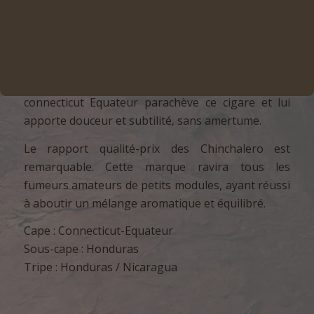
d’un puos.
Ainsi, la tripe est composée de tabacs du
Nicaragua et du Honduras (plus doux). La sous-
cape, vient également du Honduras, toujours pour
trouver de la douceur dans le mélange. La cape
connecticut Equateur parachève ce cigare et lui
apporte douceur et subtilité, sans amertume.
Le rapport qualité-prix des Chinchalero est
remarquable. Cette marque ravira tous les
fumeurs amateurs de petits modules, ayant réussi
à aboutir un mélange aromatique et équilibré.
Cape : Connecticut-Equateur
Sous-cape : Honduras
Tripe : Honduras / Nicaragua