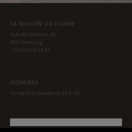
LA MAISON DU CIGARE
Voie de l’Ardenne, 82
4053 Embourg
+32 (0)4 342 52 81
HORAIRES
Du mardi au Samedi de 9h à 18h