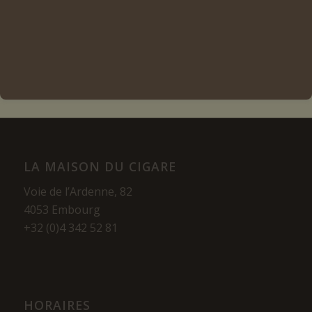
Lire la suite
Voir les détails
LA MAISON DU CIGARE
Voie de l’Ardenne, 82
4053 Embourg
+32 (0)4 342 52 81
HORAIRES