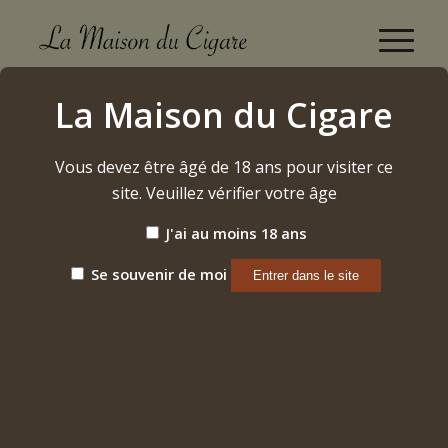
Beerenauslese Riesling Abtsberg 2015 Maximin
La Maison du Cigare
Grünhauser
Accueil
/
Vous devez être âgé de 18 ans pour visiter ce
Etiquette: Beerenauslese Riesling Abtsberg 2015 Maximin
Grünhauser
site. Veuillez vérifier votre âge
J'ai au moins 18 ans
Trier par
Par défaut
Se souvenir de moi
Afficher
15 Produits par page