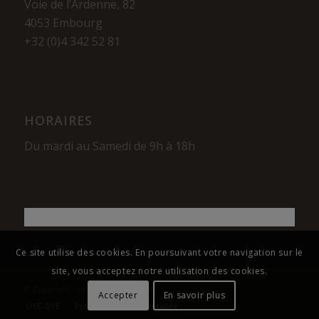
Voie de l’Ardenne, 82
4053 Embourg
+32 (0)4 342 52 81
HORAIRES
Du mardi au Samedi de 9h à 18h
Ce site utilise des cookies. En poursuivant votre navigation sur le
site, vous acceptez notre utilisation des cookies.
© Copyright - La Maison du Cigare
Accepter
En savoir plus
OYÉ-OYÉ
Politique de confidentialité