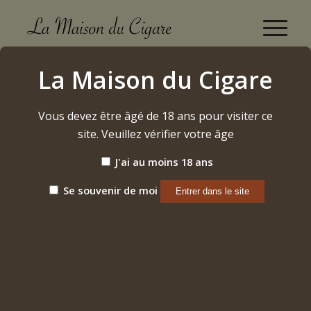
Boutique
La Maison du Cigare
Accueil
/
Vins
/
Etrangers
/
2015 – Maximin Grünhauser Abtsberg Riesling
Beerenauslese
Vous devez être âgé de 18 ans pour visiter ce
site. Veuillez vérifier votre âge
J'ai au moins 18 ans
Se souvenir de moi