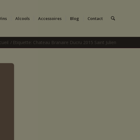
Vins
Alcools
Accessoires
Blog
Contact
cueil
/
Etiquette: Chateau Branaire Ducru 2015 Saint Julien