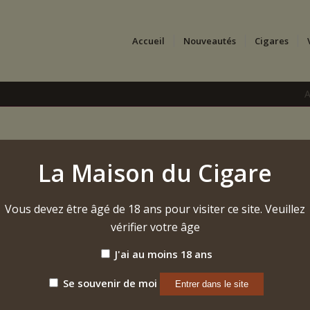
Accueil
Nouveautés
Cigares
A
2015 – Chateau Branai
La Maison du Cigare
Rouge – Saint Julien
Vous devez être âgé de 18 ans pour visiter ce site. Veuillez
Étiquette :
Chateau Branaire Ducru 2015 Saint Julien
vérifier votre âge
J'ai au moins 18 ans
Se souvenir de moi