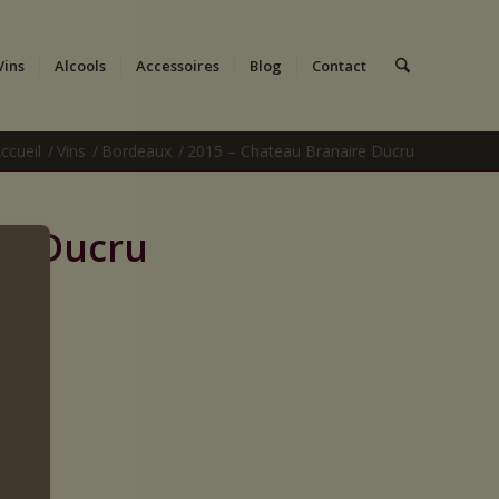
Vins
Alcools
Accessoires
Blog
Contact
ccueil
/
Vins
/
Bordeaux
/
2015 – Chateau Branaire Ducru
re Ducru