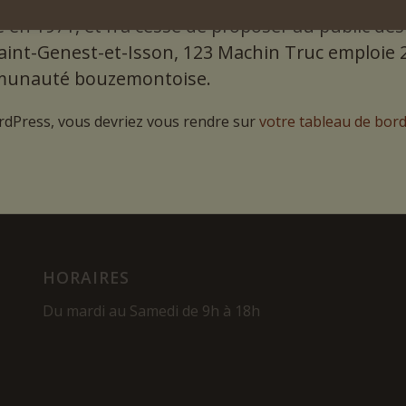
 en 1971, et n’a cessé de proposer au public des
nt-Genest-et-Isson, 123 Machin Truc emploie 2
ommunauté bouzemontoise.
WordPress, vous devriez vous rendre sur
votre tableau de bor
HORAIRES
Du mardi au Samedi de 9h à 18h