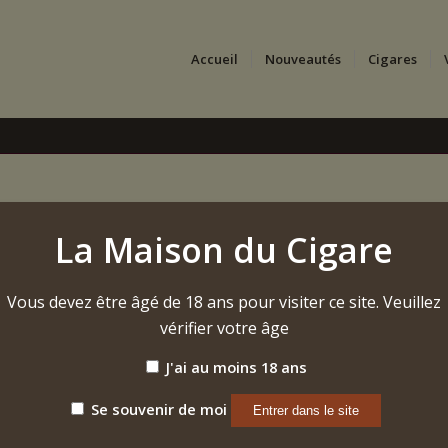
Accueil
Nouveautés
Cigares
ticle de blog parce qu’elle restera au même endroit et appara
La Maison du Cigare
t par une page « À propos » qui les présente aux personnes
Vous devez être âgé de 18 ans pour visiter ce site. Veuillez
ire à devenir acteur, et voici mon site. J’habite 
vérifier votre âge
tre surpris par la pluie soudaine lors de longues
J'ai au moins 18 ans
Se souvenir de moi