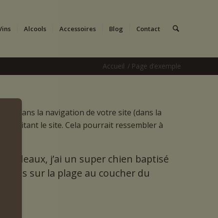
Vins
Alcools
Accessoires
Blog
Contact
Accueil
/
Page d’exemple
îtra dans la navigation de votre site (dans la
 visitant le site. Cela pourrait ressembler à
à Bordeaux, j’ai un super chien baptisé
 balades sur la plage au coucher du