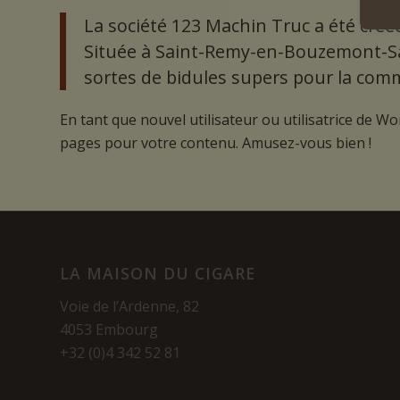
La société 123 Machin Truc a été créée
Située à Saint-Remy-en-Bouzemont-Sai
sortes de bidules supers pour la c
En tant que nouvel utilisateur ou utilisatrice de 
pages pour votre contenu. Amusez-vous bien !
LA MAISON DU CIGARE
Voie de l’Ardenne, 82
4053 Embourg
+32 (0)4 342 52 81