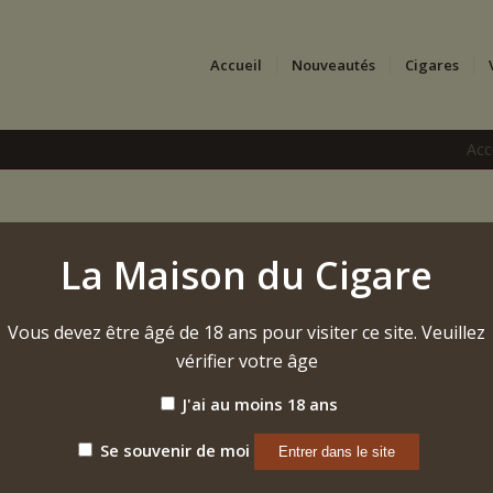
Accueil
Nouveautés
Cigares
Acc
1495 – Robusto
La Maison du Cigare
11,90
€
Vous devez être âgé de 18 ans pour visiter ce site. Veuillez
297,50€ (25 pièces) | DIAMÈTRE 2.0 cm | LONGUE
vérifier votre âge
Étiquette :
La Aurora 1495 Robusto (2024)
J'ai au moins 18 ans
Se souvenir de moi