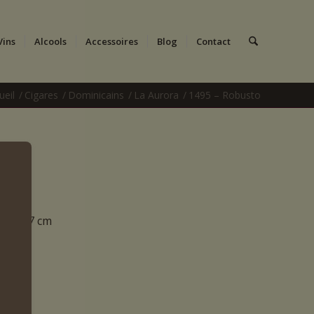
Vins
Alcools
Accessoires
Blog
Contact
ueil
/
Cigares
/
Dominicains
/
La Aurora
/
1495 – Robusto
UR 12.7 cm