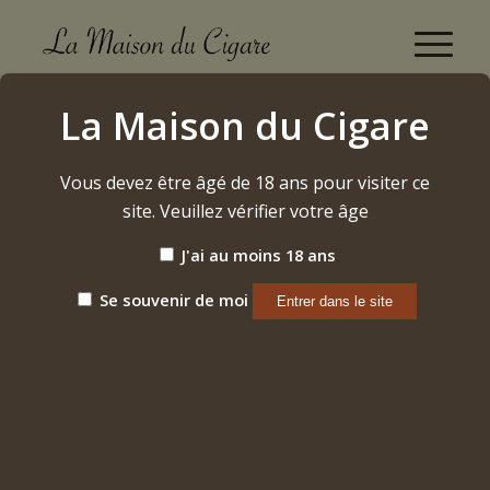
Dominicains
La Maison du Cigare
Accueil
/
Cigares
/
Dominicains
Vous devez être âgé de 18 ans pour visiter ce
site. Veuillez vérifier votre âge
Trier par
Par défaut
J'ai au moins 18 ans
Afficher
15 Produits par page
Se souvenir de moi