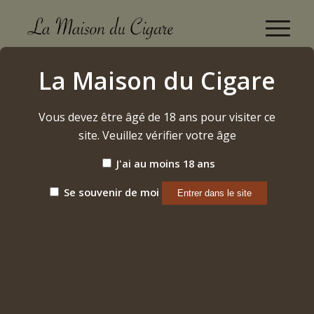
Boutique
La Maison du Cigare
Accueil
/
Cigares
/
Dominicains
/
Matilde
/
Oscura – Robusto
Vous devez être âgé de 18 ans pour visiter ce
site. Veuillez vérifier votre âge
J'ai au moins 18 ans
Se souvenir de moi