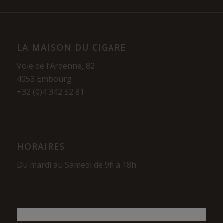
LA MAISON DU CIGARE
Voie de l’Ardenne, 82
4053 Embourg
+32 (0)4 342 52 81
HORAIRES
Du mardi au Samedi de 9h à 18h