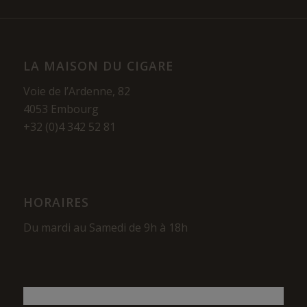
LA MAISON DU CIGARE
Voie de l’Ardenne, 82
4053 Embourg
+32 (0)4 342 52 81
HORAIRES
Du mardi au Samedi de 9h à 18h