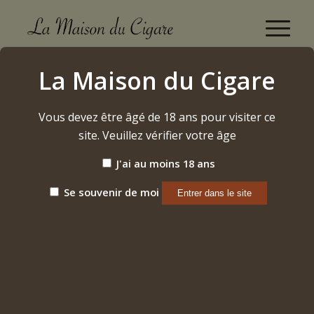
Boutique
La Maison du Cigare
Accueil
/
Alcool
/
Whisky
/
Bladnoch – Loira
Vous devez être âgé de 18 ans pour visiter ce
site. Veuillez vérifier votre âge
J'ai au moins 18 ans
Se souvenir de moi