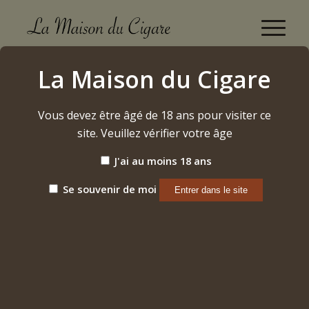
Boutique
La Maison du Cigare
Accueil
/
Accessoires
/
Briquets
/
Colibri Falcon Carbon Silver
Vous devez être âgé de 18 ans pour visiter ce
site. Veuillez vérifier votre âge
J'ai au moins 18 ans
Se souvenir de moi