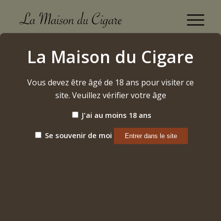
Boutique
La Maison du Cigare
Accueil
/
Cigares
/
Dominicains
/
Cortes Gigantes
Vous devez être âgé de 18 ans pour visiter ce
site. Veuillez vérifier votre âge
J'ai au moins 18 ans
Se souvenir de moi