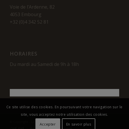
Voie de l’Ardenne, 82
4053 Embourg
+32 (0)4 342 52 81
HORAIRES
Du mardi au Samedi de 9h à 18h
Ce site utilise des cookies. En poursuivant votre navigation sur le
site, vous acceptez notre utilisation des cookies.
© Copyright - La Maison du Cigare
Accepter
En savoir plus
OYÉ-OYÉ
Politique de confidentialité